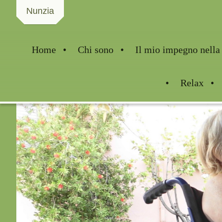
Nunzia
Home
Chi sono
Il mio impegno nella 
Relax