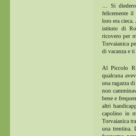
… Si diedero 
felicemente i
loro era cieca
istituto di 
ricovero per m
Torvaianica p
di vacanza e ti 
Al Piccolo Ri
qualcuna aveva
una ragazza di 
non camminava
bene e frequen
altri handica
capolino in m
Torvaianica tr
una trentina.