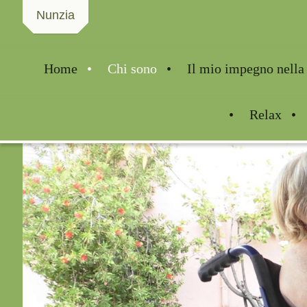
Nunzia
Home
Chi sono
Il mio impegno nella 
Relax