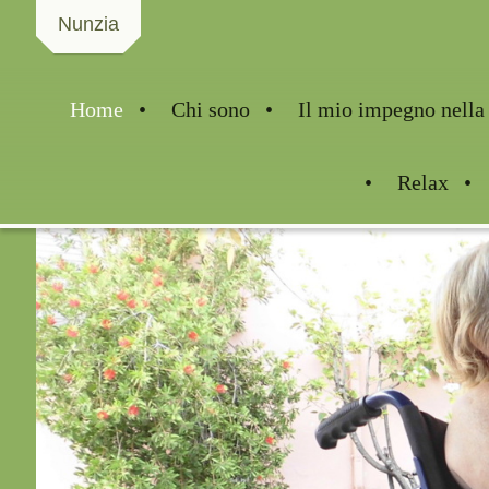
Nunzia
Home
Chi sono
Il mio impegno nella 
Relax